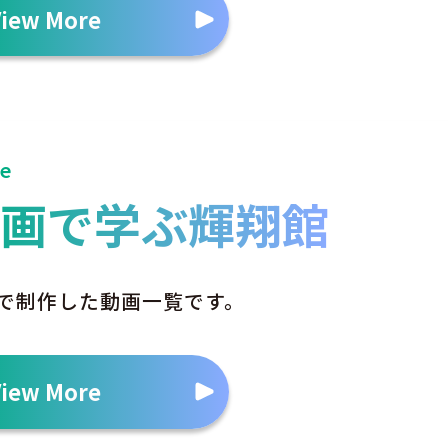
View More
e
動画で学ぶ輝翔館
で制作した動画一覧です。
View More