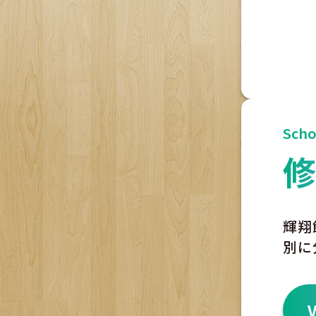
Scho
輝翔
別に