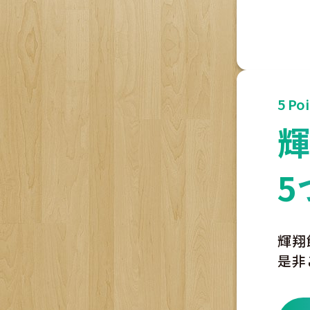
5 Po
5
輝翔
是非